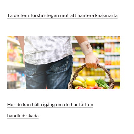
Ta de fem första stegen mot att hantera knäsmärta
Dec
Ta
1,
de
9994
fem
första
stegen
mot
att
hantera
knäsmärta
Hur du kan hålla igång om du har fått en
handledsskada
Dec
Hur
1,
du