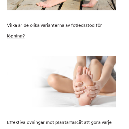
Vilka är de olika varianterna av fotledsstöd för
löpning?
Dec
Vilka
1,
är
9998
de
olika
varianterna
av
fotledsstöd
för
löpning?
Effektiva övningar mot plantarfasciit att göra varje