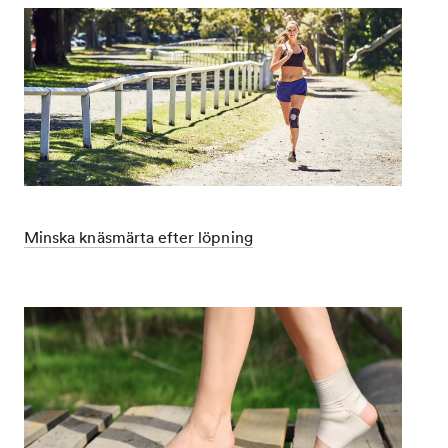
Minska knäsmärta efter löpning
Dec
Minska
1,
knäsmärta
9999
efter
löpning