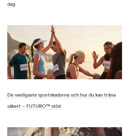
dag
Dec
Effektiva
1,
övningar
9997
mot
plantarfasciit
att
göra
varje
dag
De vanligaste sportskadorna och hur du kan träna
säkert – FUTURO™ stöd
Dec
De
1,
vanligaste
9996
sportskadorna
och