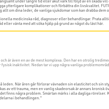
gsamt under längre tid eller akut värk till följd av en skada vill
ga ytterligare komplikationer och förbättra din livskvalitet. F
ig allt om dina leder, de vanliga sjukdomar som kan drabba de
sionella medicinska råd, diagnoser eller behandlingar. Prata all
d eller vänta med att söka hjälp på grund av något du läst här.
ch är även en av de mest komplexa. Den har en otrolig tredimens
er fysisk inaktivitet. Nedan tar vi upp några vanliga problemområ
å leden. När åren går förlorar vävnaden sin elasticitet och sin st
akas av ett trauma, men en vanlig skadeorsak är annars kronisk ö
tt det finns några problem. Smärtan märks i alla dagliga rörelser
sdelarna i behandlingen."