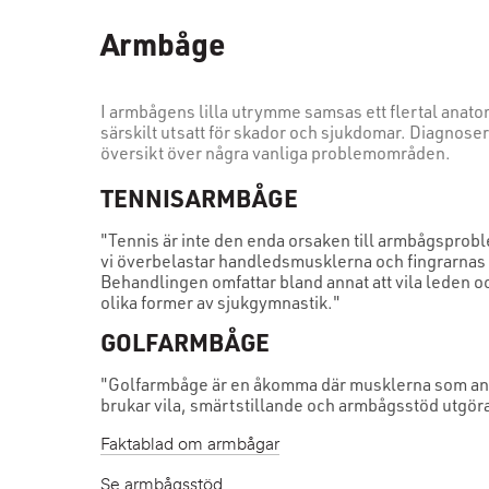
Armbåge
I armbågens lilla utrymme samsas ett flertal anat
särskilt utsatt för skador och sjukdomar. Diagnose
översikt över några vanliga problemområden.
TENNISARMBÅGE
"Tennis är inte den enda orsaken till armbågsproble
vi överbelastar handledsmusklerna och fingrarnas 
Behandlingen omfattar bland annat att vila leden 
olika former av sjukgymnastik."
GOLFARMBÅGE
"Golfarmbåge är en åkomma där musklerna som anvä
brukar vila, smärtstillande och armbågsstöd utgör
Faktablad om armbågar
Se armbågsstöd