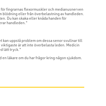
r för fingrarnas flexormuskler och medianusnerven
en blödning eller från överbelastning av handleden.
ten. Du kan skaka eller knåda handen för
erar handleden."
t kan uppstå problem om dessa senor svullnar till
viktigaste är att inte överbelasta leden. Medicin
 lätt tryck."
tid en läkare om du har frågor kring någon sjukdom.