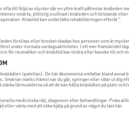
ofta till följd av olyckor där en yttre kraft påfrestar knäleden 
 intensiv smärta, plötslig svullnad i knäleden och bristande eller 
eration. Knästöd kan underlätta rehabiliteringen efteråt."
n leden förslitas eller brosket skadas hos personer som är mycket
örst under normala vardagsaktiviteter. I ett mer framskridet lä
in för reumatiker och knästöd kan lindra eller kanske till och m
OM
ör knäskålen (patellan). De här åkommorna omfattar bland annat
. Smärtan märks främst när du går, springer eller rätar ut dig eft
t stärka lårmusklerna så att de kan hålla knäskålen på plats och/el
sionella medicinska råd, diagnoser eller behandlingar. Prata all
d eller vänta med att söka hjälp på grund av något du läst här.