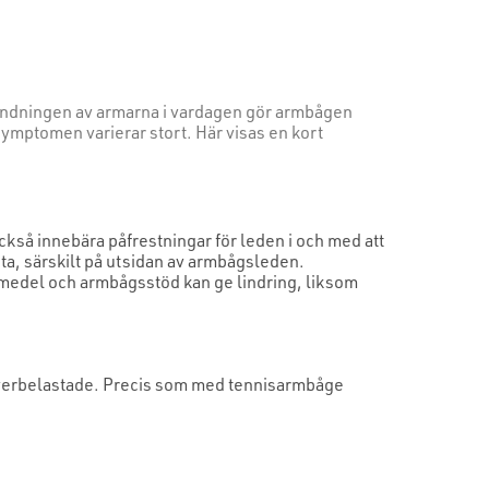
vändningen av armarna i vardagen gör armbågen
ymptomen varierar stort. Här visas en kort
ckså innebära påfrestningar för leden i och med att
ta, särskilt på utsidan av armbågsleden.
 medel och armbågsstöd kan ge lindring, liksom
överbelastade. Precis som med tennisarmbåge