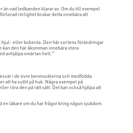
mer än vad ledbanden klarar av. Om du till exempel
förlorad rörlighet brukar detta innebära att
 hjul- eller kobenta. Den här sortens förändringar
ge kan den här åkomman innebära stora
ed avhjälpa smärtan helt."
 besvär i de övre benmusklerna och medfödda
er att ha suttit på huk. Några exempel på
ler röra den på rätt sätt. Det kan också hjälpa att
tid en läkare om du har frågor kring någon sjukdom.