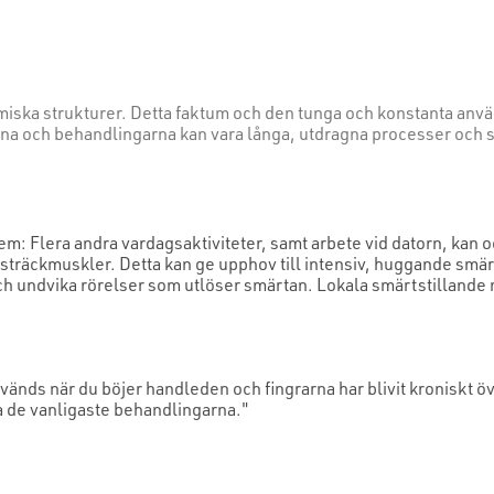
omiska strukturer. Detta faktum och den tunga och konstanta an
rna och behandlingarna kan vara långa, utdragna processer och s
m: Flera andra vardagsaktiviteter, samt arbete vid datorn, kan o
sträckmuskler. Detta kan ge upphov till intensiv, huggande smär
och undvika rörelser som utlöser smärtan. Lokala smärtstillande
nds när du böjer handleden och fingrarna har blivit kroniskt 
a de vanligaste behandlingarna."