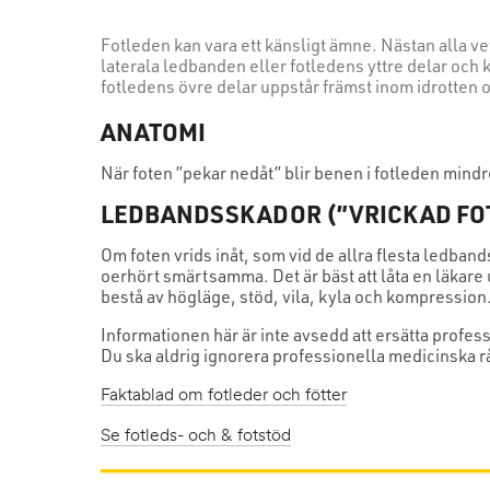
Fotleden kan vara ett känsligt ämne. Nästan alla vet
laterala ledbanden eller fotledens yttre delar och 
fotledens övre delar uppstår främst inom idrotten oc
ANATOMI
När foten ”pekar nedåt” blir benen i fotleden mind
LEDBANDSSKADOR (”VRICKAD FO
Om foten vrids inåt, som vid de allra flesta ledband
oerhört smärtsamma. Det är bäst att låta en läkare 
bestå av högläge, stöd, vila, kyla och kompression
Informationen här är inte avsedd att ersätta profes
Du ska aldrig ignorera professionella medicinska rå
Faktablad om fotleder och fötter
Se fotleds- och & fotstöd