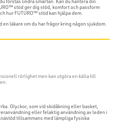
 du förstås lindra smärtan. Kan du hantera din
UTURO™ stöd ger dig stöd, komfort och passform
m och hur FUTURO™ stöd kan hjälpa dem.
tid en läkare om du har frågor kring någon sjukdom.
ionell rörlighet men kan utgöra en källa till
den.
yrka. Olyckor, som vid skidåkning eller basket,
veranvändning eller felaktig användning av leden i
. Knästöd tillsammans med lämpliga fysiska