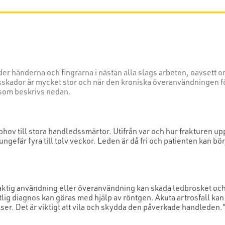
der händerna och fingrarna i nästan alla slags arbeten, oavsett o
skador är mycket stor och när den kroniska överanvändningen för
 som beskrivs nedan.
ov till stora handledssmärtor. Utifrån var och hur frakturen upps
gefär fyra till tolv veckor. Leden är då fri och patienten kan bör
laktig användning eller överanvändning kan skada ledbrosket och 
utlig diagnos kan göras med hjälp av röntgen. Akuta artrosfall 
er. Det är viktigt att vila och skydda den påverkade handleden.