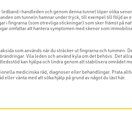
e ledband i handleden och genom denna tunnel löper olika seno
handen om tunneln hamnar under tryck, till exempel till följd av 
i fingrarna (som otrevliga stickningar) som sker främst på nat
ingar omfattar att hantera symptomen med skenor som immobilis
ksida som används när du sträcker ut fingrarna och tummen. De
rändringar. Vila leden och använd kyla om det behövs. Det allra 
ledsstöd kan hjälpa och lindra genom att stabilisera området med
sionella medicinska råd, diagnoser eller behandlingar. Prata all
d eller vänta med att söka hjälp på grund av något du läst här.