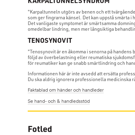
KARPALTUNNELSYNDROM
"Karpaltunneln utgörs av benen och ett tvärgåend
som ger fingrarna känsel. Det kan uppstå smärta i 
Det vanligaste symptomet är smärtsamma domningar 
omedelbar lindring, men mer långsiktiga behandl
TENOSYNOVIT
"Tenosynovit är en åkomma i senorna på handens ba
följd av överbelastning eller reumatiska sjukdomsfö
för reumatiker kan ge snabb smärtlindring och hand
Informationen här är inte avsedd att ersätta profes
Du ska aldrig ignorera professionella medicinska rå
Faktablad om händer och handleder
Se hand- och & handledsstöd
Fotled