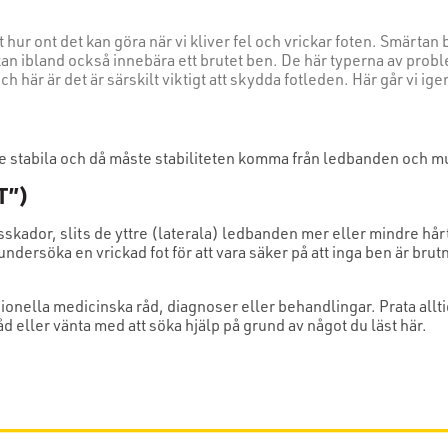
 hur ont det kan göra när vi kliver fel och vrickar foten. Smärtan
kan ibland också innebära ett brutet ben. De här typerna av probl
h här är det är särskilt viktigt att skydda fotleden. Här går vi i
re stabila och då måste stabiliteten komma från ledbanden och m
T”)
sskador, slits de yttre (laterala) ledbanden mer eller mindre hår
undersöka en vrickad fot för att vara säker på att inga ben är b
.
sionella medicinska råd, diagnoser eller behandlingar. Prata all
d eller vänta med att söka hjälp på grund av något du läst här.