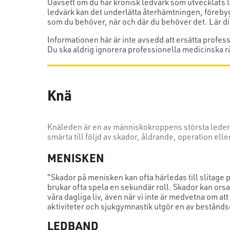
Oavsett om du har kronisk ledvärk som utvecklats lån
ledvärk kan det underlätta återhämtningen, förebyg
som du behöver, när och där du behöver det. Lär d
Informationen här är inte avsedd att ersätta profes
Du ska aldrig ignorera professionella medicinska rå
Knä
Knäleden är en av människokroppens största leder o
smärta till följd av skador, åldrande, operation ell
MENISKEN
"Skador på menisken kan ofta härledas till slitage p
brukar ofta spela en sekundär roll. Skador kan ors
våra dagliga liv, även när vi inte är medvetna om a
aktiviteter och sjukgymnastik utgör en av bestånd
LEDBAND