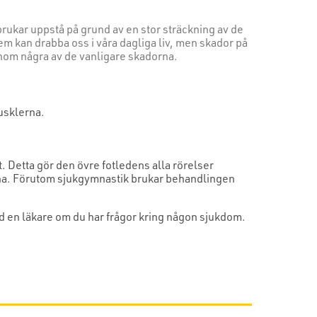
 brukar uppstå på grund av en stor sträckning av de
em kan drabba oss i våra dagliga liv, men skador på
genom några av de vanligare skadorna.
usklerna.
t. Detta gör den övre fotledens alla rörelser
rutna. Förutom sjukgymnastik brukar behandlingen
tid en läkare om du har frågor kring någon sjukdom.