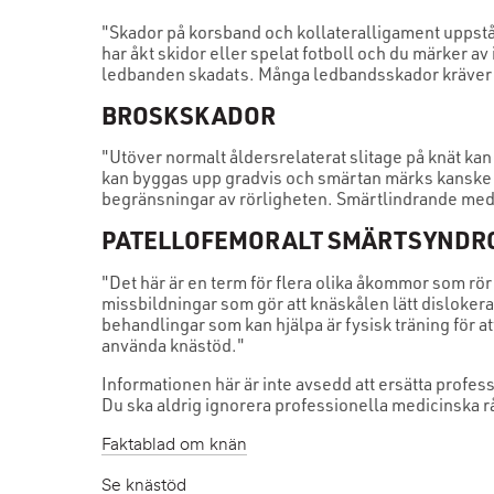
"Skador på korsband och kollateralligament uppstår 
har åkt skidor eller spelat fotboll och du märker av
ledbanden skadats. Många ledbandsskador kräver op
BROSKSKADOR
"Utöver normalt åldersrelaterat slitage på knät ka
kan byggas upp gradvis och smärtan märks kanske f
begränsningar av rörligheten. Smärtlindrande medic
PATELLOFEMORALT SMÄRTSYNDR
"Det här är en term för flera olika åkommor som r
missbildningar som gör att knäskålen lätt dislokeras
behandlingar som kan hjälpa är fysisk träning för at
använda knästöd."
Informationen här är inte avsedd att ersätta profes
Du ska aldrig ignorera professionella medicinska rå
Faktablad om knän
Se knästöd