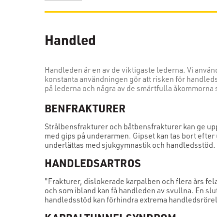
Handled
Handleden är en av de viktigaste lederna. Vi använ
konstanta användningen gör att risken för handleds
på lederna och några av de smärtfulla åkommorna
BENFRAKTURER
Strålbensfrakturer och båtbensfrakturer kan ge upph
med gips på underarmen. Gipset kan tas bort efter un
underlättas med sjukgymnastik och handledsstöd.
HANDLEDSARTROS
"Frakturer, dislokerade karpalben och flera års fe
och som ibland kan få handleden av svullna. En sl
handledsstöd kan förhindra extrema handledsrörels