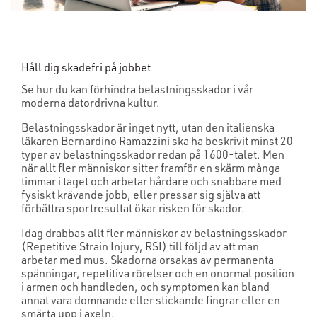
Håll dig skadefri på jobbet
Se hur du kan förhindra belastningsskador i vår
moderna datordrivna kultur.
Belastningsskador är inget nytt, utan den italienska
läkaren Bernardino Ramazzini ska ha beskrivit minst 20
typer av belastningsskador redan på 1600-talet. Men
när allt fler människor sitter framför en skärm många
timmar i taget och arbetar hårdare och snabbare med
fysiskt krävande jobb, eller pressar sig själva att
förbättra sportresultat ökar risken för skador.
Idag drabbas allt fler människor av belastningsskador
(Repetitive Strain Injury, RSI) till följd av att man
arbetar med mus. Skadorna orsakas av permanenta
spänningar, repetitiva rörelser och en onormal position
i armen och handleden, och symptomen kan bland
annat vara domnande eller stickande fingrar eller en
smärta upp i axeln.