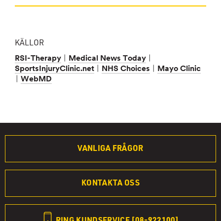
KÄLLOR
|
|
RSI-Therapy
Medical News Today
|
|
SportsInjuryClinic.net
NHS Choices
Mayo Clinic
|
WebMD
VANLIGA FRÅGOR
KONTAKTA OSS
RING KUNDSERVICE [08-922100]