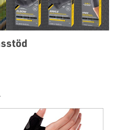
sstöd