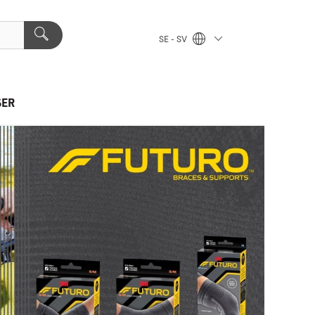
SE - SV
SER